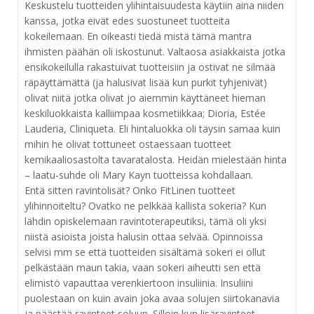
Keskustelu tuotteiden ylihintaisuudesta käytiin aina niiden
kanssa, jotka eivät edes suostuneet tuotteita
kokeilemaan. En oikeasti tiedä mistä tämä mantra
ihmisten päähän oli iskostunut. Valtaosa asiakkaista jotka
ensikokeilulla rakastuivat tuotteisiin ja ostivat ne silmää
räpäyttämättä (ja halusivat lisää kun purkit tyhjenivät)
olivat niitä jotka olivat jo aiemmin käyttäneet hieman
keskiluokkaista kalliimpaa kosmetiikkaa; Dioria, Estée
Lauderia, Cliniqueta. Eli hintaluokka oli täysin samaa kuin
mihin he olivat tottuneet ostaessaan tuotteet
kemikaaliosastolta tavaratalosta. Heidän mielestään hinta
– laatu-suhde oli Mary Kayn tuotteissa kohdallaan.
Entä sitten ravintolisät? Onko FitLinen tuotteet
ylihinnoiteltu? Ovatko ne pelkkää kallista sokeria? Kun
lähdin opiskelemaan ravintoterapeutiksi, tämä oli yksi
niistä asioista joista halusin ottaa selvää. Opinnoissa
selvisi mm se että tuotteiden sisältämä sokeri ei ollut
pelkästään maun takia, vaan sokeri aiheutti sen että
elimistö vapauttaa verenkiertoon insuliinia. Insuliini
puolestaan on kuin avain joka avaa solujen siirtokanavia
ja päästää ravinteet soluun. Silloin kun lisäravinteet