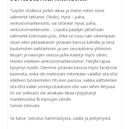
Tuijotin otsikkoa jonkin aikaa ja mietin miten sinne
välimerkit laittaisin. Olisiko, Hyvä – paha,
verkostomarkkinointi, vai sittenkin Hyvä, paha,
verkostomarkkinointi… Lopulta päädyin jättämään
välimerkit kokonaan pois, ehkä se osuu näin oikeimpaan.
Istuin eilen pitkäaikaisen ystäväni kanssa kahvilla ja siinä
kuulumisten vaihtamisen ja sen seurauksena yhteisten
itkujen ja naurujen seassa puhe kääntyi myös siihen,
teenkö edelleen verkostomarkkinointia? Tietyllä tapaa
kysymys huvitti. Olemme ystäväni kanssa myös facebook
kavereita, enkä ole mielestäni mitenkään salaillut sitä että
edelleen työskentelen FitLinen parissa, vaikka välttelenkin
sitä että kaikki somepostaukseni olisi vain siihen liittyvää.
En siis selkeästi ole ainakaan liikaa ryöpyttänyt
markkinointia fb-kamujen silmille.
Sanoin tekeväni.
Se katse. Sekoitus hämmästystä, sääliä ja pettymystä.