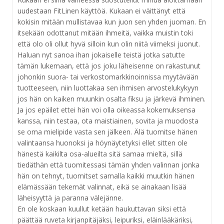
uudestaan FitLinen käyttöä. Kukaan ei väittänyt että
kokisin mitään mullistavaa kun juon sen yhden juoman. En
itsekään odottanut mitään ihmeitä, vaikka muistin toki
että olo oli ollut hyvä silloin kun olin niitä viimeksi juonut.
Haluan nyt sanoa ihan jokaiselle teistä jotka satutte
tämän lukemaan, että jos joku läheisenne on rakastunut
johonkin suora- tai verkostomarkkinoinnissa myytävään
tuotteeseen, niin luottakaa sen ihmisen arvostelukykyyn
jos hän on kaiken muunkin osalta fiksu ja järkevä ihminen.
Ja jos epäilet ettei hän voi olla oikeassa kokemuksensa
kanssa, niin testaa, ota maistiainen, sovita ja muodosta
se oma mielipide vasta sen jälkeen. Älä tuomitse hänen
valintaansa huonoksi ja höynäytetyksi ellet sitten ole
hänestä kaikilta osa-alueilta sitä samaa mieltä, sillä
tiedäthän että tuomitessasi tämän yhden valinnan jonka
hän on tehnyt, tuomitset samalla kaikki muutkin hänen
elämässään tekemät valinnat, eikä se ainakaan lisää
läheisyyttä ja paranna välejänne.
En ole koskaan kuullut ketään haukuttavan siksi että
päättää ruveta kirjanpitäjäksi, leipuriksi, eläinlääkäriksi,