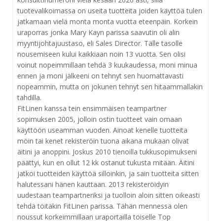
tuotevalikoimassa on useita tuotteita joiden käyttöä tulen
jatkamaan vielä monta monta vuotta eteenpäin. Korkein
uraporras jonka Mary Kayn parissa saavutin oli alin
myyntijohtajuustaso, eli Sales Director. Tälle tasolle
nousemiseen kului kaikkiaan noin 13 vuotta. Sen olisi
voinut nopeimmillaan tehdä 3 kuukaudessa, moni minua
ennen ja moni jälkeeni on tehnyt sen huomattavasti
nopeammin, mutta on jokunen tehnyt sen hitaammallakin
tahdilla.
FitLinen kanssa tein ensimmäisen teampartner
sopimuksen 2005, jolloin ostin tuotteet vain omaan
käyttöön useamman vuoden. Ainoat kenelle tuotteita
möin tai kenet rekisteröin tuona aikana mukaan olivat
äitini ja anoppini. Joskus 2010 tienoilla tukkusopimukseni
päättyi, kun en ollut 12 kk ostanut tukusta mitään. Äitini
jatkoi tuotteiden käyttöä silloinkin, ja sain tuotteita sitten
halutessani hänen kauttaan. 2013 rekisteröidyin
uudestaan teampartneriksi ja tuolloin aloin sitten oikeasti
tehdä töitäkin FitLinen parissa. Tähän mennessä olen
noussut korkeimmillaan uraportailla toiselle Top