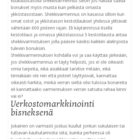
kuukausitasolla shekkivarmennus silloin jos haluaa saada
bonukset myös muista kuin pelkästä omasta
ykköstasostaan. Shekkivarmennus on kasassa silloin kun
omat ostot ja ykköstason kestotilaukset yhdessä ylittävät
vähintään 600 pisteen rajan. Eli käytännössä itsellä
kestotilaus ja omassa ykköstasossa 5 kestotilausta antaa
shekkivarmistuksen jolla pääsee käsiksi kaikkiin alalinjoista
tuleviin bonuksiin.
Shekkivarmennuksen kohdalla voi ja saa käyttää järkeään,
jos shekkivarmennus ei täyty helposti, jos ei ole oikeasti
omia tarpeita, eikä asiakkaat tarvitse mitään, eikä
tiimiäkään ole niin että pisteet täyttyisivät, kannattaa
oikeasti harkita, minkä verran sieltä olisi tulossa bonareita
eli kannattaako varmennuksen verran satsata rahaa kiinni
vai ei?
Verkostomarkkinointi
bisneksenä
Jokainen on varmasti joskus kuullut jonkun sukulaisen tai
tuttavan kauhutarinoita siitä, kuinka perheessä oli