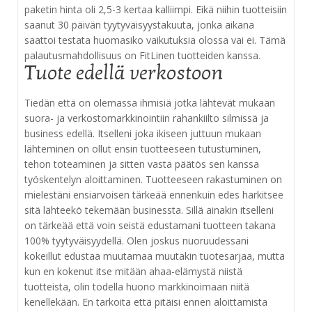
paketin hinta oli 2,5-3 kertaa kalliimpi. Eikä niihin tuotteisiin
saanut 30 päivän tyytyväisyystakuuta, jonka aikana
saattoi testata huomasiko vaikutuksia olossa vai ei. Tämä
palautusmahdollisuus on FitLinen tuotteiden kanssa.
Tuote edellä verkostoon
Tiedän että on olemassa ihmisiä jotka lähtevät mukaan
suora- ja verkostomarkkinointiin rahankiilto silmissä ja
business edellä. Itselleni joka ikiseen juttuun mukaan
lähteminen on ollut ensin tuotteeseen tutustuminen,
tehon toteaminen ja sitten vasta päätös sen kanssa
työskentelyn aloittaminen. Tuotteeseen rakastuminen on
mielestäni ensiarvoisen tärkeää ennenkuin edes harkitsee
sitä lähteekö tekemään businessta. Sillä ainakin itselleni
on tärkeää että voin seistä edustamani tuotteen takana
100% tyytyväisyydellä. Olen joskus nuoruudessani
kokeillut edustaa muutamaa muutakin tuotesarjaa, mutta
kun en kokenut itse mitään ahaa-elämystä niistä
tuotteista, olin todella huono markkinoimaan niitä
kenellekään. En tarkoita että pitäisi ennen aloittamista