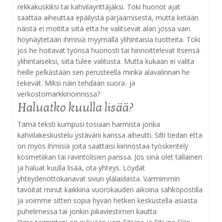
rekkakuskiksi tai kahvilayrittäjäksi. Toki huonot ajat
saattaa aiheuttaa epäilystä pärjäämisestä, mutta ketään
näistä ei moitita siitä että he valitsevat alan jossa vain
höynäytetään ihmisiä myymällä ylihintaisia tuotteita. Toki
jos he hoitavat työnsä huonosti tai hinnoittelevat itsensä
ylihintaiseksi, siitä tulee valitusta. Mutta kukaan ei valita
heille pelkästään sen perusteella minkä alavalinnan he
tekevät. Miksi näin tehdään suora- ja
verkostomarkkinoinnissa?
Haluatko kuulla lisää?
Tämä teksti kumpusi tosiaan harmista jonka
kahvilakeskustelu ystäväni kanssa aiheutti. Silti tiedän että
on myös ihmisiä joita saattaisi kiinnostaa työskentely
kosmetiikan tai ravintolisien parissa. Jos sinä olet tällainen
ja haluat kuulla lisää, ota yhteys. Löydät
yhteydenottokanavat sivun ylälaidasta. Varmimmin
tavoitat minut kaikkina vuorokauden aikoina sähköpostilla
ja voimme sitten sopia hyvän hetken keskustella asiasta
puhelimessa tai jonkin pikaviestimen kautta