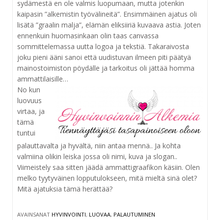
sydämestä en ole valmis luopumaan, mutta jotenkin
kaipasin ”alkemistin työvälineitä”. Ensimmäinen ajatus oli
lisätä ”graalin malja”, elämän eliksiiriä kuvaava astia. Joten
ennenkuin huomasinkaan olin taas canvassa
sommittelemassa uutta logoa ja tekstiä. Takaraivosta
joku pieni ääni sanoi että uudistuvan ilmeen piti päätyä
mainostoimiston pöydälle ja tarkoitus oli jättää homma
ammattilaisil
le…
No kun
luovuus
virtaa, ja
tämä
tuntui
palauttavalta ja hyvältä, niin antaa mennä.. Ja kohta
valmiina olikin leiska jossa oli nimi, kuva ja slogan..
Viimeistely saa sitten jäädä ammattigraafikon käsiin. Olen
melko tyytyväinen lopputulokseen, mitä mieltä sinä olet?
Mitä ajatuksia tämä herättää?
AVAINSANAT
HYVINVOINTI
,
LUOVAA
,
PALAUTUMINEN