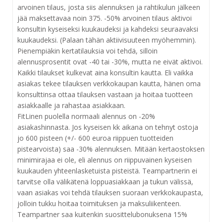
arvoinen tilaus, josta siis alennuksen ja rahtikulun jälkeen
jää maksettavaa noin 375. -50% arvoinen tilaus aktivoi
konsultin kyseiseksi kuukaudeksi ja kahdeksi seuraavaksi
kuukaudeksi. (Palaan tähän aktiivisuuteen myöhemmin).
Pienempiäkin kertatilauksia voi tehdä, silloin
alennusprosentit ovat -40 tai -30%, mutta ne eivät aktivoi.
Kaikki tilaukset kulkevat aina konsultin kautta. Eli vaikka
asiakas tekee tilauksen verkkokaupan kautta, hänen oma
konsulttinsa ottaa tilauksen vastaan ja hoitaa tuotteen
asiakkaalle ja rahastaa asiakkaan.
FitLinen puolella normaali alennus on -20%
asiakashinnasta. Jos kyseisen kk aikana on tehnyt ostoja
jo 600 pisteen (+/- 600 euroa riippuen tuotteiden
pistearvoista) saa -30% alennuksen. Mitään kertaostoksen
minimirajaa ei ole, eli alennus on riippuvainen kyseisen
kuukauden yhteenlasketuista pisteistä. Teampartnerin ei
tarvitse olla välikätenä loppuasiakkaan ja tukun välissä,
vaan asiakas voi tehdä tilauksen suoraan verkkokaupasta,
jolloin tukku hoitaa toimituksen ja maksuliikenteen.
Teampartner saa kuitenkin suosittelubonuksena 15%