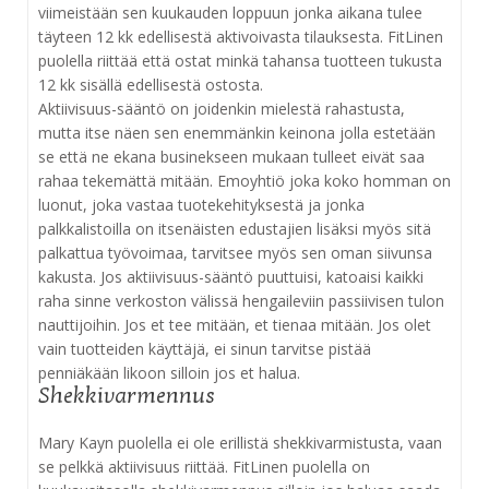
viimeistään sen kuukauden loppuun jonka aikana tulee
täyteen 12 kk edellisestä aktivoivasta tilauksesta. FitLinen
puolella riittää että ostat minkä tahansa tuotteen tukusta
12 kk sisällä edellisestä ostosta.
Aktiivisuus-sääntö on joidenkin mielestä rahastusta,
mutta itse näen sen enemmänkin keinona jolla estetään
se että ne ekana businekseen mukaan tulleet eivät saa
rahaa tekemättä mitään. Emoyhtiö joka koko homman on
luonut, joka vastaa tuotekehityksestä ja jonka
palkkalistoilla on itsenäisten edustajien lisäksi myös sitä
palkattua työvoimaa, tarvitsee myös sen oman siivunsa
kakusta. Jos aktiivisuus-sääntö puuttuisi, katoaisi kaikki
raha sinne verkoston välissä hengaileviin passiivisen tulon
nauttijoihin. Jos et tee mitään, et tienaa mitään. Jos olet
vain tuotteiden käyttäjä, ei sinun tarvitse pistää
penniäkään likoon silloin jos et halua.
Shekkivarmennus
Mary Kayn puolella ei ole erillistä shekkivarmistusta, vaan
se pelkkä aktiivisuus riittää. FitLinen puolella on