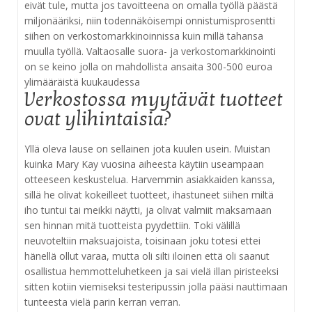
eivät tule, mutta jos tavoitteena on omalla työllä päästä
miljonääriksi, niin todennäköisempi onnistumisprosentti
siihen on verkostomarkkinoinnissa kuin millä tahansa
muulla työllä. Valtaosalle suora- ja verkostomarkkinointi
on se keino jolla on mahdollista ansaita 300-500 euroa
ylimääräistä kuukaudessa
Verkostossa myytävät tuotteet
ovat ylihintaisia?
Yllä oleva lause on sellainen jota kuulen usein. Muistan
kuinka Mary Kay vuosina aiheesta käytiin useampaan
otteeseen keskustelua. Harvemmin asiakkaiden kanssa,
sillä he olivat kokeilleet tuotteet, ihastuneet siihen miltä
iho tuntui tai meikki näytti, ja olivat valmiit maksamaan
sen hinnan mitä tuotteista pyydettiin. Toki välillä
neuvoteltiin maksuajoista, toisinaan joku totesi ettei
hänellä ollut varaa, mutta oli silti iloinen että oli saanut
osallistua hemmotteluhetkeen ja sai vielä illan piristeeksi
sitten kotiin viemiseksi testeripussin jolla pääsi nauttimaan
tunteesta vielä parin kerran verran.