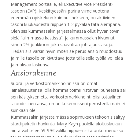
Management portaalle, eli Executive Vice President-
tasoon (EVP). Keskittyessäni parina viime vuotena
enemmän opiskeluun kuin businekseen, on aktiivinen
tasoni kuukaudesta riippuen 1-2 pykälää tätä alempana.
Olen siis kummassakin järjestelmässä ollut hyvän tovin
sielä ”alimmassa kastissa”, ja kummassakin kivunnut
siihen 2% joukkoon joka saavuttaa johtajuustasoja.
Tiedän siis varsin hyvin miten se perus ansio muodostuu
ja mille tasolle on kivuttava jotta tällaisella työllä voi elää
ja maksaa laskunsa.
Ansiorakenne
Suora- ja verkostomarkkinoinnissa on omat
lainalaisuutensa jolla homma toimii. Ystäväni puheesta sai
sen käsityksen että verkostomarkkinointi olisi totaalinen
taloudellinen ansa, oman kokemukseni perusteella näin ei
suinkaan ole.
Kummassakin järjestelmässä sopimuksen tekoon sisältyy
starttipaketin hankinta. Mary Kayn puolella aloituslaukun
hinta vaihtelee 59-99€ välillä riippuen siitä onko menossa