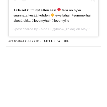
Tällaiset kutrit nyt sitten sain
tällä on hyvä
suunnata kesää kohden
#wellahair #summerhair
#kesätukka #ilovemyhair #ilovemylife
A post shared by
Zaida H
(@hosw_zaida) on
May 25, 2019 at 9:42pm PDT
AVAINSANAT
CURLY GIRL
,
HIUKSET
,
KESÄTUKKA