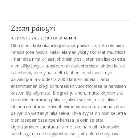
Zetan päivyri
JULKAISTU
24.5.2019
TEKIJÄ
ADMIN
Olen lähes koko ikäni kirjoittanut päiväkirjoja. En ole niitä
ihmisiä jolla pysyisi kaikki elämän yksityiskohdat muistissa
ilman että niitä kirjaisi johonkin ylös, joten sen lisäksi että
olen säilyttänyt ala-asteen teinikalentereista lähtien kaikki
kalenterini, olen yläasteelta lähtien kirjoittanut myös
päiväkirjaa ja vuodesta 2004 lähtien blogia. Tämä
ensimmäinen blogi oli tunteiden vuoristorataa ja henkisen
kasvun läpikäymistä. Blogi oli julkinen, mutta kirjoitin sitä
kuitenkin enemmän päiväkirjaksi itselleni ja sitä lukivat
lähinnä muutamat kaverit. Viime vuosina tuo vanha zetan
päivyri on viettänyt hiljaiseloa. Ehkä syynä on osin se, että
olen tasapainossa itseni kanssa ja osin se että
kirjoittaminen suuntautui viime aikoina muihin kanaviin
kuin blogiin ja ne blogipostaukset joita olen tehnyt ovat