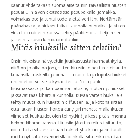
saanut yhdeltäkään suomalaiselta niin taivaallista hiusten
pesua! Olin aivan ekstaasissa pesupaikalla. Jämäkkä,
voimakas ote ja tuntui todella että veri lähti kiertämään
päänahassa ja hiukset tulivat kunnolla puhtaiksi. Ja sitten
vielä hoitoaineen kanssa tehty päähieronta. Leijuin sen
jälkeen takaisin kampaamotuoliin.
Mitäs hiuksille sitten tehtiin?
Ensin hiuksista häivytettiin juurikasvusta harmaat (kyllä,
niitä on jo aika paljon), sitten hiuksiin loihdittiin eloisuutta
kuparisilla, ruskeilla ja punaisilla raidoilla ja lopuksi hiukset
ohennettiin veitsellä kynäotteella. Noin puolet
hiusmassasta jäi kampaamon lattialle, mutta nyt hiukset
jaksavat taas kihartua kunnolla. Kuvaa varten hiuksille ei
tehty muuta kuin kuivattiin diffuuserilla. Ja kotona riittää
että jatkan hiusten hoitoa curly girl menetelmällä (kuten
viimeiset kuukaudet olen tehnytkin) ja kesä pitäisi mennä
helpon kiharan kanssa. Hiuksiin jätettiin reilusti pituutta,
niin että tarvittaessa saan hiukset yhä kiinni ja nutturalle,
mutta nyt tällä kevennetyllä pehkolla sitä ehkä malttaa