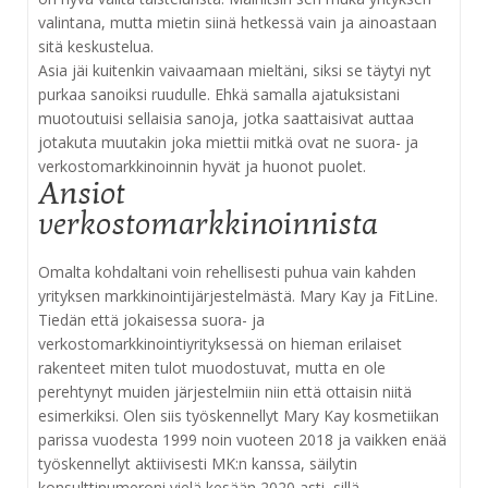
valintana, mutta mietin siinä hetkessä vain ja ainoastaan
sitä keskustelua.
Asia jäi kuitenkin vaivaamaan mieltäni, siksi se täytyi nyt
purkaa sanoiksi ruudulle. Ehkä samalla ajatuksistani
muotoutuisi sellaisia sanoja, jotka saattaisivat auttaa
jotakuta muutakin joka miettii mitkä ovat ne suora- ja
verkostomarkkinoinnin hyvät ja huonot puolet.
Ansiot
verkostomarkkinoinnista
Omalta kohdaltani voin rehellisesti puhua vain kahden
yrityksen markkinointijärjestelmästä. Mary Kay ja FitLine.
Tiedän että jokaisessa suora- ja
verkostomarkkinointiyrityksessä on hieman erilaiset
rakenteet miten tulot muodostuvat, mutta en ole
perehtynyt muiden järjestelmiin niin että ottaisin niitä
esimerkiksi. Olen siis työskennellyt Mary Kay kosmetiikan
parissa vuodesta 1999 noin vuoteen 2018 ja vaikken enää
työskennellyt aktiivisesti MK:n kanssa, säilytin
konsulttinumeroni vielä kesään 2020 asti, sillä