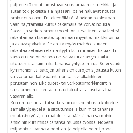
paljon että muut innostuvat seuraamaan esimerkkiä. Ja
autan toki jokaista alalinjassani jos he haluavat nousta
omia nousujaan. En tekemällä töitä heidän puolestaan,
vaan näyttämällä kuinka tekemällä he voivat nousta.
Suora- ja verkostomarkkinointi on turvallinen tapa lähteä
rakentamaan bisnestä, oppimaan myyntiä, markkinointia
ja asiakaspalvelua. Se antaa myös mahdollisuuden
rakentaa sellaisen elämäntyylin kuin millaisen haluaa. En
sano että se on helppo tie. Se vaatii aivan yhtälailla
sitoutumista kuin mikä tahansa yritystoiminta. Se ei vaadi
kymmenien tai satojen tuhansien eurojen sijoitusta kuten
vaikka oman kahvipaahtimon tai kivijalkaliikkeen
perustaminen. Eikä suora- tai verkostomarkkinointiin
satsaaminen riskeeraa omaa taloutta tai aseta taloa
vasaran alle.
Kun omaa suora- tai verkostomarkkinointiuraa kohtelee
samalla ylpeydellä ja sitoutumisella kuin mitä tahansa
muutakin työtä, on mahdollista päästä ihan samoihin
ansioihin kuin missä tahansa muussa työssä. Nopeita
miljoonia ei kannata odottaa. Ja helpolla ne miljoonat