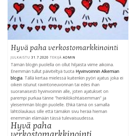
Hyvä paha verkostomarkkinointi
JULKAISTU
31.7.2020
TEKIJÄ
ADMIN
Tämän blogin puolella on ollut hiljaista viime aikoina.
Enemmän tullut päiviteltyä tuota
Hyvinvoinnin Alkemian
blogia
. Tällä kertaa mielessä kuitenkin pyöri ajatus joka ei
oikein istunut ravintoneuvonnan tai edes ihan
suoranaisesti hyvinvoinnin alle, joten ajatukset on
parempi purkaa tänne ”henkilökohtaisemman” ja
yleisemmän blogin puolelle. Ehkä tämä on samalla
lähtölaukaus sille että tämäkin sivu herää hieman
enemmän elämään tässä tulevaisuudessa.
Hyvä paha
verkostomarkkinointi