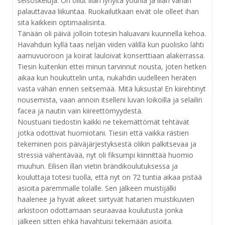
seisoskeluja. On ollut liian lyhyitä yöunia ja liian vähän
palauttavaa liikuntaa. Ruokailutkaan eivät ole olleet ihan
sitä kaikkein optimaalisinta.
Tänään oli päivä jolloin totesin haluavani kuunnella kehoa.
Havahduin kyllä taas neljän viiden välillä kun puolisko lähti
aamuvuoroon ja koirat lauloivat konserttiaan alakerrassa.
Tiesin kuitenkin ettei minun tarvinnut nousta, joten hetken
aikaa kun houkuttelin unta, nukahdin uudelleen heräten
vasta vähän ennen seitsemää. Mitä luksusta! En kiirehtinyt
nousemista, vaan annoin itselleni luvan loikoilla ja selailin
facea ja nautin vain kiireettömyydestä.
Noustuani tiedostin kaikki ne tekemättömät tehtävät
jotka odottivat huomiotani. Tiesin että vaikka rästien
tekeminen pois päiväjärjestyksestä olikin palkitsevaa ja
stressiä vähentävää, nyt oli fiksumpi kiinnittää huomio
muuhun. Eilisen illan vietin brändikoulutuksessa ja
kouluttaja totesi tuolla, että nyt on 72 tuntia aikaa pistää
asioita paremmalle tolalle. Sen jälkeen muistijälki
haalenee ja hyvät aikeet siirtyvät hatarien muistikuvien
arkistoon odottamaan seuraavaa koulutusta jonka
jälkeen sitten ehkä havahtuisi tekemään asioita.