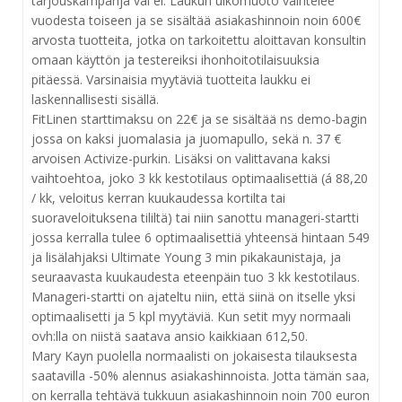
tarjouskampanja vai ei. Laukun ulkomuoto vaihtelee
vuodesta toiseen ja se sisältää asiakashinnoin noin 600€
arvosta tuotteita, jotka on tarkoitettu aloittavan konsultin
omaan käyttön ja testereiksi ihonhoitotilaisuuksia
pitäessä. Varsinaisia myytäviä tuotteita laukku ei
laskennallisesti sisällä.
FitLinen starttimaksu on 22€ ja se sisältää ns demo-bagin
jossa on kaksi juomalasia ja juomapullo, sekä n. 37 €
arvoisen Activize-purkin. Lisäksi on valittavana kaksi
vaihtoehtoa, joko 3 kk kestotilaus optimaalisettiä (á 88,20
/ kk, veloitus kerran kuukaudessa kortilta tai
suoraveloituksena tililtä) tai niin sanottu manageri-startti
jossa kerralla tulee 6 optimaalisettiä yhteensä hintaan 549
ja lisälahjaksi Ultimate Young 3 min pikakaunistaja, ja
seuraavasta kuukaudesta eteenpäin tuo 3 kk kestotilaus.
Manageri-startti on ajateltu niin, että siinä on itselle yksi
optimaalisetti ja 5 kpl myytäviä. Kun setit myy normaali
ovh:lla on niistä saatava ansio kaikkiaan 612,50.
Mary Kayn puolella normaalisti on jokaisesta tilauksesta
saatavilla -50% alennus asiakashinnoista. Jotta tämän saa,
on kerralla tehtävä tukkuun asiakashinnoin noin 700 euron