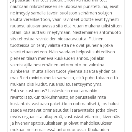
nautitaan mikrokiteiseen selluloosaan puristettuina, eivät
ne imeydy samalla tavoin suoliston seinämän solujen
kautta verenkiertoon, vaan ravinteet odottelevat tyynesti
ruuansulatuskanavassa sitä että ruuan mukana tulisi sitten
jotain joka auttaisi imeytymään. Nestemäinen antomuoto
siis tehostaa ravinteiden biosaatavuutta. FitLinen
tuotteissa on tehty valinta että ne ovat jauheina jotka
sekoitetaan veteen. Näin saadaan helposti suhteellisen
pieneen tilaan menevä kuukauden annos. Joillakin
valmistajilla nestemäinen antomuoto on valmiina
suihkeena, mutta silloin tuote yleensä sisältää yhden tai
max 3 eri ravintoainetta samassa, eikä puhettakaan että
mukana olisi kuidut, ruuansulatusentsyymit yms.
Entä se kustannus? Laskeskelin muutamankin
ravintolisätukun tukkuhinnastojen perusteella mitä
kustantaisi vastaava paketti kuin optimaalisetti, jos halusi
saada vastaavat ominaisuudet lisäravinteilta jotka olivat
myös orgaanista alkuperää, vastasivat vitamiini, kivennäis-
ja hivenainepitoisuuksiltaan ja olivat mahdollisuuksien
mukaan nestemäisessä antomuodossa. Kuukauden