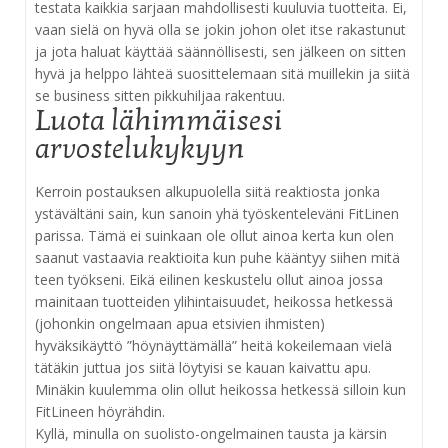
testata kaikkia sarjaan mahdollisesti kuuluvia tuotteita. Ei,
vaan sielä on hyvä olla se jokin johon olet itse rakastunut
ja jota haluat käyttää säännöllisesti, sen jälkeen on sitten
hyvä ja helppo lähteä suosittelemaan sitä muillekin ja siitä
se business sitten pikkuhiljaa rakentuu.
Luota lähimmäisesi
arvostelukykyyn
Kerroin postauksen alkupuolella siitä reaktiosta jonka
ystävältäni sain, kun sanoin yhä työskenteleväni FitLinen
parissa. Tämä ei suinkaan ole ollut ainoa kerta kun olen
saanut vastaavia reaktioita kun puhe kääntyy siihen mitä
teen työkseni. Eikä eilinen keskustelu ollut ainoa jossa
mainitaan tuotteiden ylihintaisuudet, heikossa hetkessä
(johonkin ongelmaan apua etsivien ihmisten)
hyväksikäyttö ”höynäyttämällä” heitä kokeilemaan vielä
tätäkin juttua jos siitä löytyisi se kauan kaivattu apu.
Minäkin kuulemma olin ollut heikossa hetkessä silloin kun
FitLineen höyrähdin.
Kyllä, minulla on suolisto-ongelmainen tausta ja kärsin