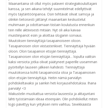
Maanantaina oli ollut myös palaveri strategiakouluttajani
kanssa, ja sen aikana tehdyt suunnitelmat edellyttivät
myös täytäntöönpanoa. Osin tehtävät olivat samoja ja
olinkin tietoisesti jättänyt maanantain keskustelut
muhimaan ja odottamaan tiistain koulutusta ennenkuin
tein niille aktiivisesti mitään. Nyt oli aika kaivaa
muistiinpanot esiin ja aloittaa sloganin sorvaus.
Muutoksen tiennäyttäjä tasapainoiseen oloon.
Tasapainoisen olon viistastenkivet. Tiennäyttäjä hyvään
oloon. Olon tasapainon etsijän tiennäyttäjä.
Tasapainoisen olon etsijän tiennäyttäjä… lopulta valitsin
kaksi versiota jotka olivat päätyneet paperille useamman
pyöritellyn lauseen jälkeen kahdesti. Tiennäyttäjä
muutoksessa kohti tasapainoista oloa ja Tasapainoisen
olon etsijän tiennäyttäjä. Heitin nämä parviälyn
pohdiskeltavaksi ja sainkin heti korjausehdotuksia. Ihana
parviäly! <3
Makustelin muokattua versiota lauseesta ja alitajuntani
lähti työstämään ideaa eteenpäin. Olin pohdiskellut miten
logo päivittyy kun yrityksen nimi vaihtuu. Siivekkäästä