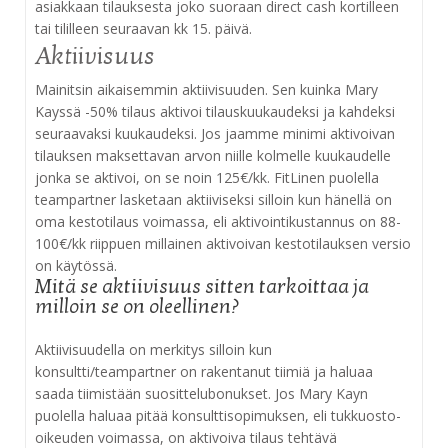
asiakkaan tilauksesta joko suoraan direct cash kortilleen
tai tililleen seuraavan kk 15. päivä.
Aktiivisuus
Mainitsin aikaisemmin aktiivisuuden. Sen kuinka Mary
Kayssä -50% tilaus aktivoi tilauskuukaudeksi ja kahdeksi
seuraavaksi kuukaudeksi. Jos jaamme minimi aktivoivan
tilauksen maksettavan arvon niille kolmelle kuukaudelle
jonka se aktivoi, on se noin 125€/kk. FitLinen puolella
teampartner lasketaan aktiiviseksi silloin kun hänellä on
oma kestotilaus voimassa, eli aktivointikustannus on 88-
100€/kk riippuen millainen aktivoivan kestotilauksen versio
on käytössä.
Mitä se aktiivisuus sitten tarkoittaa ja
milloin se on oleellinen?
Aktiivisuudella on merkitys silloin kun
konsultti/teampartner on rakentanut tiimiä ja haluaa
saada tiimistään suosittelubonukset. Jos Mary Kayn
puolella haluaa pitää konsulttisopimuksen, eli tukkuosto-
oikeuden voimassa, on aktivoiva tilaus tehtävä