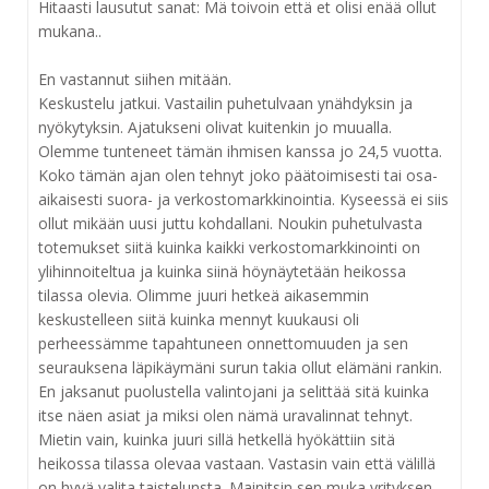
Hitaasti lausutut sanat: Mä toivoin että et olisi enää ollut
mukana..
En vastannut siihen mitään.
Keskustelu jatkui. Vastailin puhetulvaan ynähdyksin ja
nyökytyksin. Ajatukseni olivat kuitenkin jo muualla.
Olemme tunteneet tämän ihmisen kanssa jo 24,5 vuotta.
Koko tämän ajan olen tehnyt joko päätoimisesti tai osa-
aikaisesti suora- ja verkostomarkkinointia. Kyseessä ei siis
ollut mikään uusi juttu kohdallani. Noukin puhetulvasta
totemukset siitä kuinka kaikki verkostomarkkinointi on
ylihinnoiteltua ja kuinka siinä höynäytetään heikossa
tilassa olevia. Olimme juuri hetkeä aikasemmin
keskustelleen siitä kuinka mennyt kuukausi oli
perheessämme tapahtuneen onnettomuuden ja sen
seurauksena läpikäymäni surun takia ollut elämäni rankin.
En jaksanut puolustella valintojani ja selittää sitä kuinka
itse näen asiat ja miksi olen nämä uravalinnat tehnyt.
Mietin vain, kuinka juuri sillä hetkellä hyökättiin sitä
heikossa tilassa olevaa vastaan. Vastasin vain että välillä
on hyvä valita taistelunsta. Mainitsin sen muka yrityksen