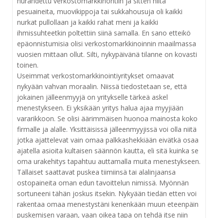
hurahdettu verkostomarkkinontiin ja sitten niitä
pesuaineita, muovikippoja tai sukkahousuja oli kaikki
nurkat pullollaan ja kaikki rahat meni ja kaikki
ihmissuhteetkin poltettiin siinä samalla. En sano etteikö
epäonnistumisia olisi verkostomarkkinoinnin maailmassa
vuosien mittaan ollut. Silti, nykypäivänä tilanne on kovasti
toinen.
Useimmat verkostomarkkinointiyritykset omaavat
nykyään vahvan moraalin. Niissä tiedostetaan se, että
jokainen jälleenmyyjä on yritykselle tärkeä askel
menestykseen. Ei yksikään yritys halua ajaa myyjiään
vararikkoon. Se olisi äärimmäisen huonoa mainosta koko
firmalle ja alalle. Yksittäisissä jälleenmyyjissä voi olla niitä
jotka ajattelevat vain omaa palkkashekkiään eivätkä osaa
ajatella asioita kultaisen säännön kautta, eli sitä kuinka se
oma urakehitys tapahtuu auttamalla muita menestykseen.
Tällaiset saattavat puskea tiimiinsä tai alalinjaansa
ostopaineita oman edun tavoittelun nimissä. Myönnän
sortuneeni tähän joskus itsekin. Nykyään tiedän etten voi
rakentaa omaa menestystäni kenenkään muun eteenpäin
puskemisen varaan, vaan oikea tapa on tehdä itse niin