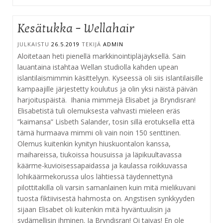
Kesätukka – Wellahair
JULKAISTU
26.5.2019
TEKIJÄ
ADMIN
Aloitetaan heti pienellä markkinointipläjäyksellä. Sain
lauantaina istahtaa Wellan studiolla kahden upean
islantilaismimmin käsittelyyn. Kyseessä oli siis islantilaisille
kampaajille järjestetty koulutus ja olin yksi näistä päivän
harjoituspäistä. Ihania mimmejä Elisabet ja Bryndisran!
Elisabetistä tuli olemuksesta vahvasti mieleen eräs
”kaimansa” Lisbeth Salander, tosin sillä erotuksella että
tämä hurmaava mimmi oli vain noin 150 senttinen.
Olemus kuitenkin kynityn hiuskuontalon kanssa,
maihareissa, tiukoissa housuissa ja läpikuultavassa
käärme-kuvioisessapaidassa ja kaulassa roikkuvassa
lohikäärmekorussa ulos lähtiessä täydennettynä
pilottitakilla oli varsin samanlainen kuin mitä mielikuvani
tuosta fiktiivisestä hahmosta on. Angstisen synkkyyden
sijaan Elisabet oli kuitenkin mitä hyväntuulisin ja
sydämellisin ihminen. Ja Bryndisran! Oi taivas! En ole