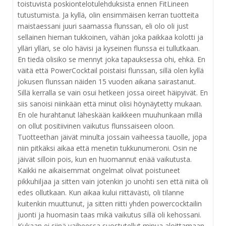
toistuvista poskiontelotulehduksista ennen FitLineen
tutustumista. Ja kyllä, olin ensimmäisen kerran tuotteita
maistaessani juuri saamassa flunssan, eli olo oli just
sellainen hieman tukkoinen, vähän joka paikkaa kolotti ja
ylläri ylläri, se olo hävisi ja kyseinen flunssa ei tullutkaan.
En tiedä olisiko se mennyt joka tapauksessa ohi, ehkä. En
väitä että PowerCocktail poistaisi flunssan, sillä olen kyllä
jokusen flunssan näiden 15 vuoden aikana sairastanut.
Sillä kerralla se vain osui hetkeen jossa oireet häipyivät. En
siis sanoisi niinkään että minut olisi höynäytetty mukaan.
En ole hurahtanut läheskään kaikkeen muuhunkaan millä
on ollut positiivinen vaikutus flunssaiseen oloon.
Tuotteethan jäivät minulta jossain vaiheessa tauolle, jopa
niin pitkäksi aikaa että menetin tukkunumeroni. Osin ne
jäivät silloin pois, kun en huomannut enää vaikutusta.
Kaikki ne aikaisemmat ongelmat olivat poistuneet
pikkuhiljaa ja sitten vain jotenkin jo unohti sen että niitä oli
edes ollutkaan. Kun aikaa kului riittävästi, oli tilanne
kuitenkin muuttunut, ja sitten riitti yhden powercocktailin
juonti ja huomasin taas mikä vaikutus sillä oli kehossani.
Kukaan ei siinä vaiheessa suostutellut minua aloittamaan