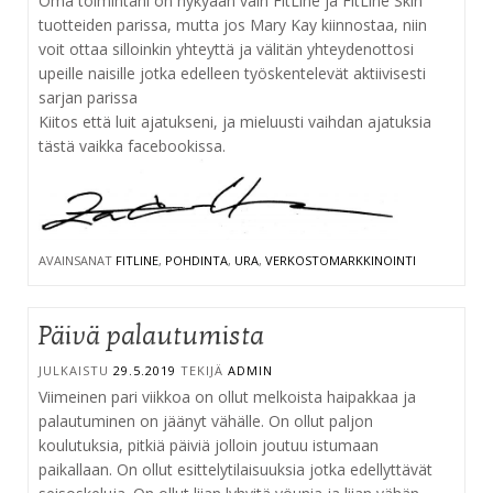
Oma toimintani on nykyään vain FitLine ja FitLine Skin
tuotteiden parissa, mutta jos Mary Kay kiinnostaa, niin
voit ottaa silloinkin yhteyttä ja välitän yhteydenottosi
upeille naisille jotka edelleen työskentelevät aktiivisesti
sarjan parissa
Kiitos että luit ajatukseni, ja mieluusti vaihdan ajatuksia
tästä vaikka facebookissa.
AVAINSANAT
FITLINE
,
POHDINTA
,
URA
,
VERKOSTOMARKKINOINTI
Päivä palautumista
JULKAISTU
29.5.2019
TEKIJÄ
ADMIN
Viimeinen pari viikkoa on ollut melkoista haipakkaa ja
palautuminen on jäänyt vähälle. On ollut paljon
koulutuksia, pitkiä päiviä jolloin joutuu istumaan
paikallaan. On ollut esittelytilaisuuksia jotka edellyttävät